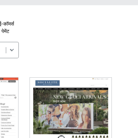
ई-कॉमर्स
ेमेंट