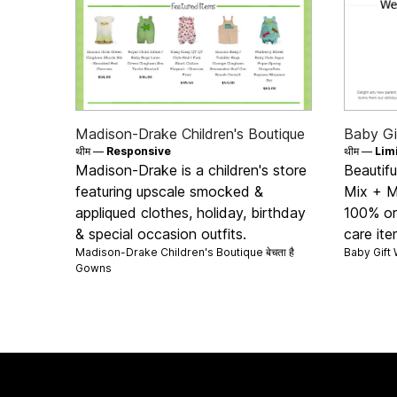
Madison-Drake Children's Boutique
Baby Gi
थीम —
Responsive
थीम —
Lim
Madison-Drake is a children's store
Beautifu
featuring upscale smocked &
Mix + M
appliqued clothes, holiday, birthday
100% org
& special occasion outfits.
care it
Madison-Drake Children's Boutique बेचता है
Baby Gift W
Gowns