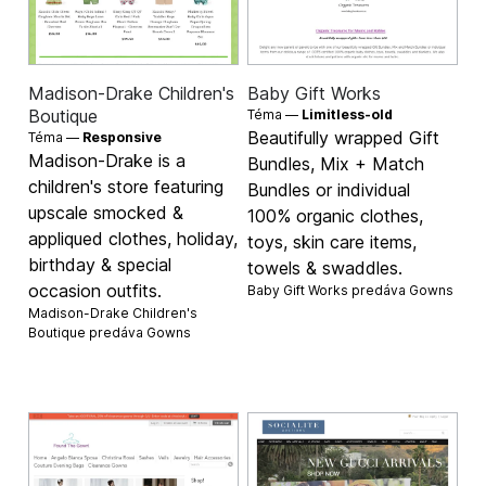
Madison-Drake Children's
Baby Gift Works
Boutique
Téma —
Limitless-old
Beautifully wrapped Gift
Téma —
Responsive
Madison-Drake is a
Bundles, Mix + Match
children's store featuring
Bundles or individual
upscale smocked &
100% organic clothes,
appliqued clothes, holiday,
toys, skin care items,
birthday & special
towels & swaddles.
occasion outfits.
Baby Gift Works predáva
Gowns
Madison-Drake Children's
Boutique predáva
Gowns