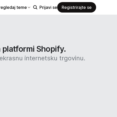
regledaj teme
Prijavi se
Registrirajte se
 platformi Shopify.
rekrasnu internetsku trgovinu.