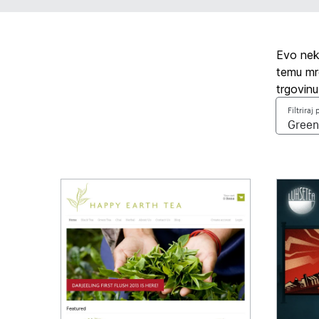
Evo neko
temu mre
trgovinu
Filtriraj 