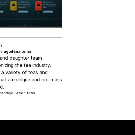
a
rilagođena tema
and daughter team
onizing the tea industry.
 a variety of teas and
that are unique and not mass
d.
 prodaje
Green Teas