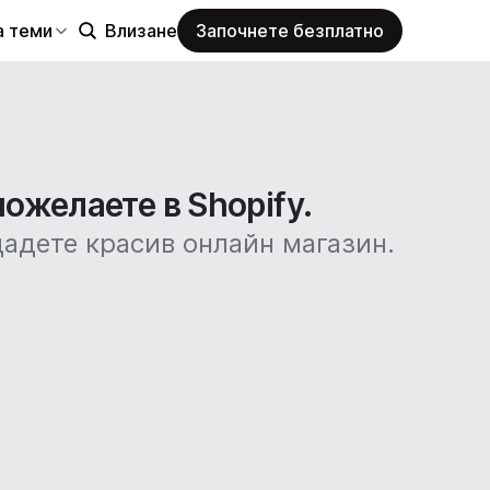
а теми
Влизане
Започнете безплатно
пожелаете в Shopify.
дадете красив онлайн магазин.