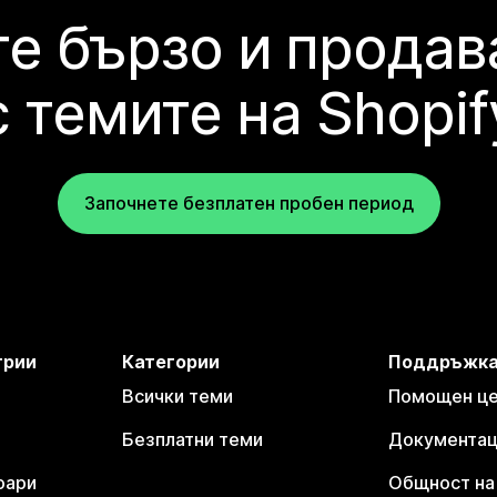
е бързо и продав
с темите на Shopif
Започнете безплатен пробен период
трии
Категории
Поддръжк
Всички теми
Помощен цен
Безплатни теми
Документаци
оари
Общност на 