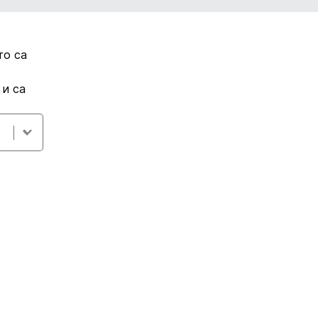
то са
 и са