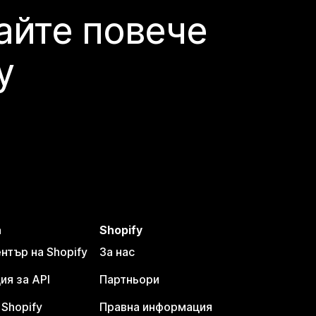
айте повече
y
а
Shopify
тър на Shopify
За нас
я за API
Партньори
Shopify
Правна информация