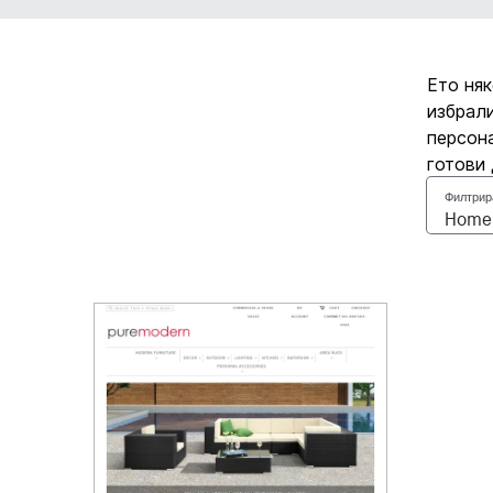
Ето няк
избрали
персона
готови 
Филтрир