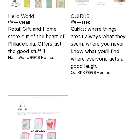
Hello World
QUIRKS
थीम —
Clean
थीम —
Flex
Retail Gift and Home
Quirks: where things
store out of the heart of
aren't always what they
Philadelphia. Offers just
seem; where you never
the good stuff!!!
know what you'll find;
Hello World बेचता है
Homes
where everyone gets a
good laugh.
QUIRKS बेचता है
Homes