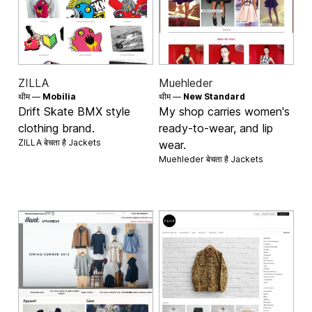
ZILLA
Muehleder
थीम —
Mobilia
थीम —
New Standard
Drift Skate BMX style
My shop carries women's
clothing brand.
ready-to-wear, and lip
ZILLA बेचता है
Jackets
wear.
Muehleder बेचता है
Jackets