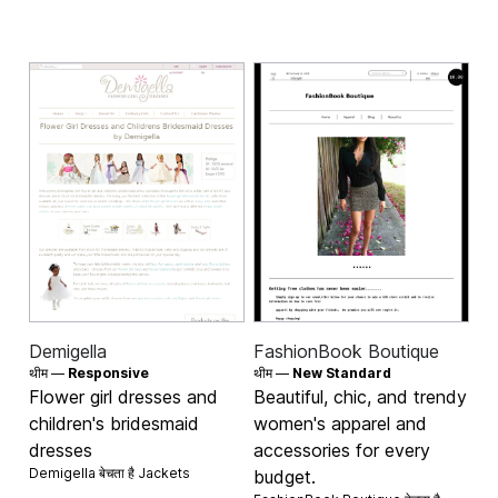
Demigella
FashionBook Boutique
थीम —
Responsive
थीम —
New Standard
Flower girl dresses and
Beautiful, chic, and trendy
children's bridesmaid
women's apparel and
dresses
accessories for every
Demigella बेचता है
Jackets
budget.