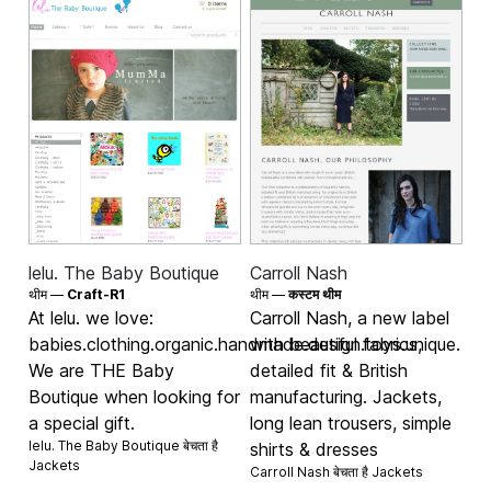
lelu. The Baby Boutique
Carroll Nash
थीम —
Craft-R1
थीम —
कस्टम थीम
At lelu. we love:
Carroll Nash, a new label
babies.clothing.organic.handmade.design.toys.unique.
with beautiful fabrics,
We are THE Baby
detailed fit & British
Boutique when looking for
manufacturing. Jackets,
a special gift.
long lean trousers, simple
lelu. The Baby Boutique बेचता है
shirts & dresses
Jackets
Carroll Nash बेचता है
Jackets