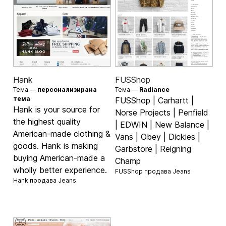
Hank
FUSShop
Тема —
персонализирана
Тема —
Radiance
тема
FUSShop | Carhartt |
Hank is your source for
Norse Projects | Penfield
the highest quality
| EDWIN | New Balance |
American-made clothing &
Vans | Obey | Dickies |
goods. Hank is making
Garbstore | Reigning
buying American-made a
Champ
wholly better experience.
FUSShop продава
Jeans
Hank продава
Jeans