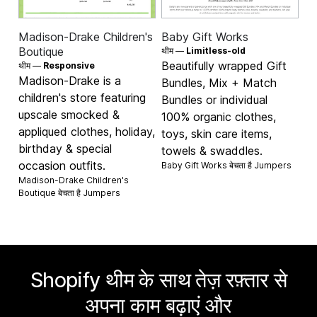
Madison-Drake Children's
Baby Gift Works
Boutique
थीम —
Limitless-old
Beautifully wrapped Gift
थीम —
Responsive
Madison-Drake is a
Bundles, Mix + Match
children's store featuring
Bundles or individual
upscale smocked &
100% organic clothes,
appliqued clothes, holiday,
toys, skin care items,
birthday & special
towels & swaddles.
occasion outfits.
Baby Gift Works बेचता है
Jumpers
Madison-Drake Children's
Boutique बेचता है
Jumpers
Shopify थीम के साथ तेज़ रफ़्तार से
अपना काम बढ़ाएं और