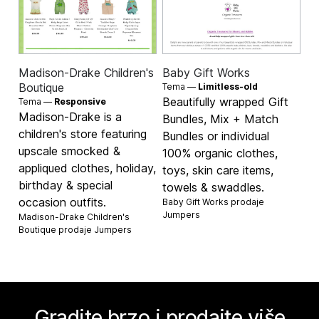
Madison-Drake Children's
Baby Gift Works
Boutique
Tema —
Limitless-old
Beautifully wrapped Gift
Tema —
Responsive
Madison-Drake is a
Bundles, Mix + Match
children's store featuring
Bundles or individual
upscale smocked &
100% organic clothes,
appliqued clothes, holiday,
toys, skin care items,
birthday & special
towels & swaddles.
occasion outfits.
Baby Gift Works prodaje
Jumpers
Madison-Drake Children's
Boutique prodaje
Jumpers
Gradite brzo i prodajte više