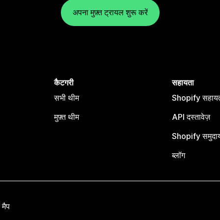
अपना मुफ़्त ट्रायल शुरू करें
कैटगरी
सहायता
सभी थीम
Shopify सहायता
मुफ़्त थीम
API दस्तावेज़
Shopify समुदा
ब्लॉग
 मैप