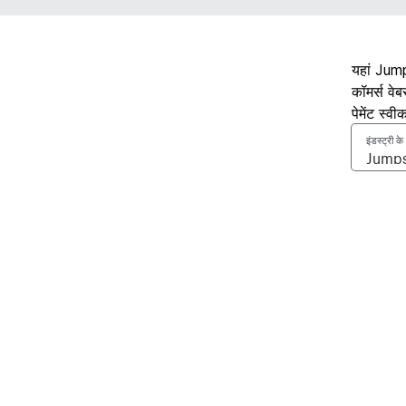
यहां Jump
कॉमर्स वे
पेमेंट स्व
इंडस्ट्री क