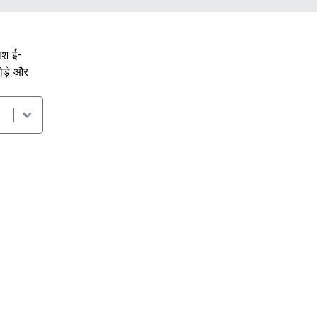
लिश ई-
ोड़े और