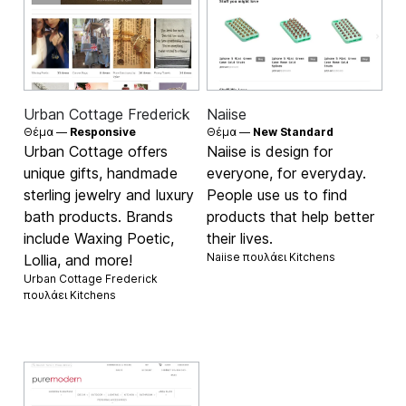
Urban Cottage Frederick
Naiise
Θέμα —
Responsive
Θέμα —
New Standard
Urban Cottage offers
Naiise is design for
unique gifts, handmade
everyone, for everyday.
sterling jewelry and luxury
People use us to find
bath products. Brands
products that help better
include Waxing Poetic,
their lives.
Naiise πουλάει
Kitchens
Lollia, and more!
Urban Cottage Frederick
πουλάει
Kitchens