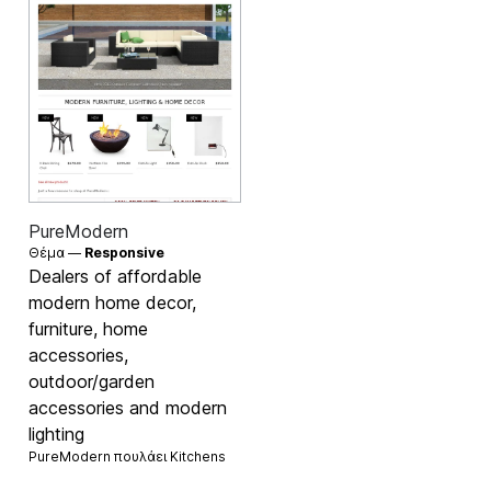
PureModern
Θέμα —
Responsive
Dealers of affordable
modern home decor,
furniture, home
accessories,
outdoor/garden
accessories and modern
lighting
PureModern πουλάει
Kitchens