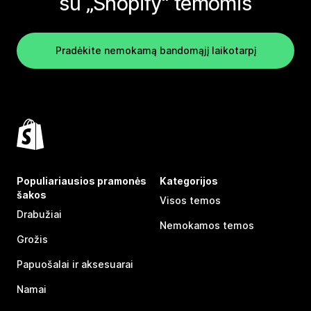
su „Shopify“ temomis
Pradėkite nemokamą bandomąjį laikotarpį
Populiariausios pramonės
Kategorijos
šakos
Visos temos
Drabužiai
Nemokamos temos
Grožis
Papuošalai ir aksesuarai
Namai