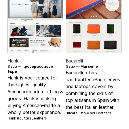
Hank
Bucarelli
Θέμα —
προσαρμοσμένο
Θέμα —
Marseille
θέμα
Bucarelli offers
Hank is your source for
handcrafted iPad sleeves
the highest quality
and laptops covers by
American-made clothing &
combining the skills of
goods. Hank is making
top artisans in Spain with
buying American-made a
the best Italian leather
wholly better experience.
Bucarelli πουλάει
Leathers
Hank πουλάει
Leathers