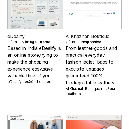
eDealify
Al Khaznah Boutique
Θέμα —
Vintage Theme
Θέμα —
Responsive
Based in India eDealify is
From leather-goods and
an online store,trying to
practical everyday
make the shopping
fashion ladies' bags to
experience easy,save
exquisite luggages
valuable time of you.
guaranteed 100%
eDealify πουλάει
Leathers
biodegradable leathers.
Al Khaznah Boutique πουλάει
Leathers