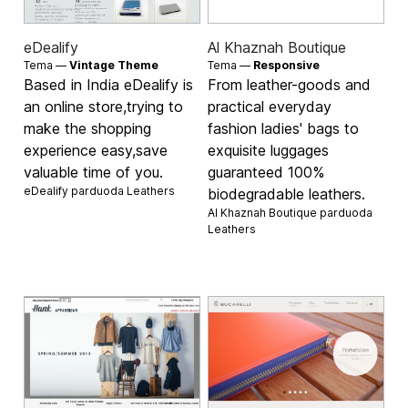
eDealify
Al Khaznah Boutique
Tema —
Vintage Theme
Tema —
Responsive
Based in India eDealify is
From leather-goods and
an online store,trying to
practical everyday
make the shopping
fashion ladies' bags to
experience easy,save
exquisite luggages
valuable time of you.
guaranteed 100%
eDealify parduoda
Leathers
biodegradable leathers.
Al Khaznah Boutique parduoda
Leathers