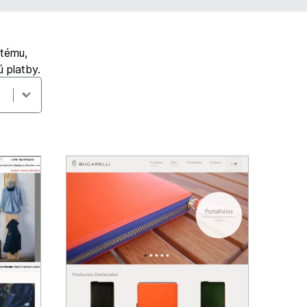
 tému,
ú platby.