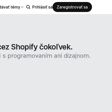
dávať témy
Prihlásiť sa
Zaregistrovať sa
cez Shopify čokoľvek.
i s programovaním ani dizajnom.