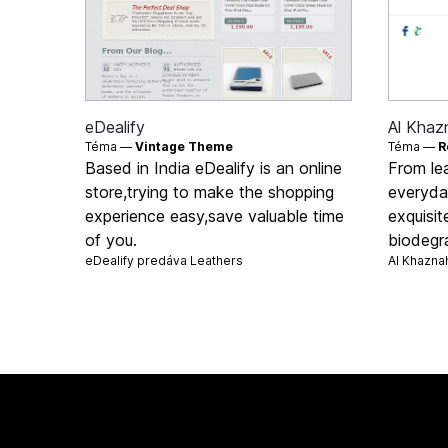
eDealify
Al Khaz
Téma —
Vintage Theme
Téma —
R
Based in India eDealify is an online
From le
store,trying to make the shopping
everyday
experience easy,save valuable time
exquisi
of you.
biodegra
eDealify predáva
Leathers
Al Khazna