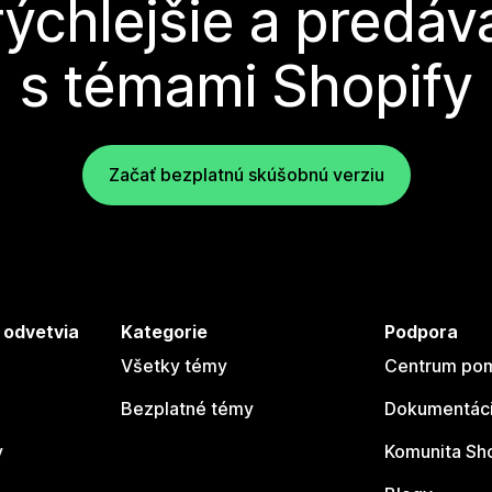
rýchlejšie a predáva
s témami Shopify
Začať bezplatnú skúšobnú verziu
 odvetvia
Kategorie
Podpora
Všetky témy
Centrum pom
Bezplatné témy
Dokumentáci
y
Komunita Sh