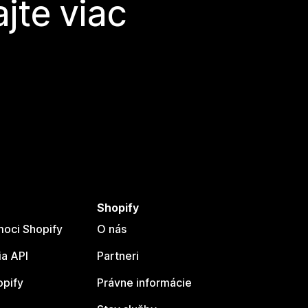
jte viac
Shopify
oci Shopify
O nás
a API
Partneri
opify
Právne informácie