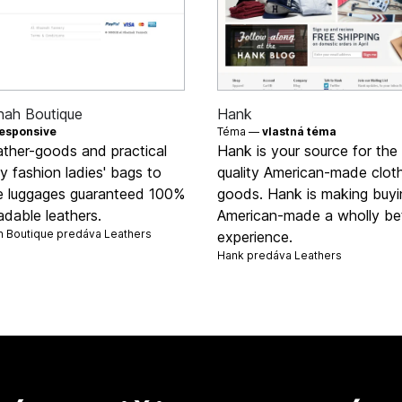
nah Boutique
Hank
esponsive
Téma —
vlastná téma
ather-goods and practical
Hank is your source for the
 fashion ladies' bags to
quality American-made clot
te luggages guaranteed 100%
goods. Hank is making buyi
dable leathers.
American-made a wholly be
h Boutique predáva
Leathers
experience.
Hank predáva
Leathers