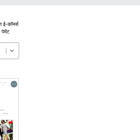
श ई-कॉमर्स
ेमेंट