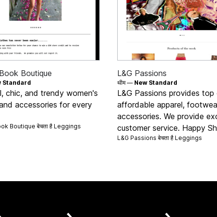
Book Boutique
L&G Passions
 Standard
थीम —
New Standard
l, chic, and trendy women's
L&G Passions provides top q
 and accessories for every
affordable apparel, footwea
accessories. We provide exc
k Boutique बेचता है
Leggings
customer service. Happy Sh
L&G Passions बेचता है
Leggings