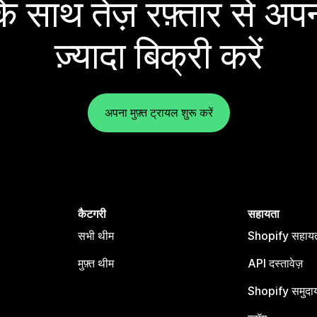
 साथ तेज़ रफ़्तार से अपन
ज़्यादा बिक्री करें
अपना मुफ़्त ट्रायल शुरू करें
कैटगरी
सहायता
सभी थीम
Shopify सहायता
मुफ़्त थीम
API दस्तावेज़
Shopify समुदा