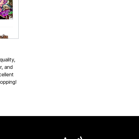
uality,
r, and
ellent
opping!