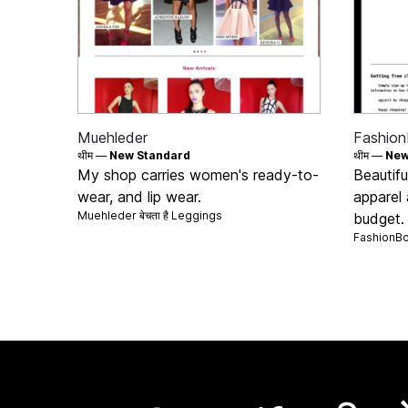
Muehleder
Fashion
थीम —
New Standard
थीम —
New
My shop carries women's ready-to-
Beautifu
wear, and lip wear.
apparel
Muehleder बेचता है
Leggings
budget.
FashionBoo