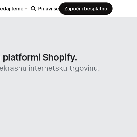
ledaj teme
Prijavi se
Započni besplatno
 platformi Shopify.
rekrasnu internetsku trgovinu.