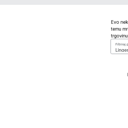
Evo neko
temu mre
trgovinu
Filtriraj 