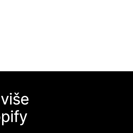
 više
pify