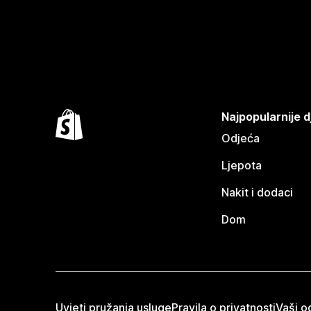
Najpopularnije d
Odjeća
Ljepota
Nakit i dodaci
Dom
Uvjeti pružanja usluge
Pravila o privatnosti
Vaši od