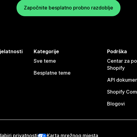
Započnite besplatno probno razdoblje
jelatnosti
Kategorije
Podrška
Sve teme
Centar za p
Shopify
Besplatne teme
API dokumen
Shopify Com
Blogovi
abiri privatnosti
Karta mrežnog mjesta