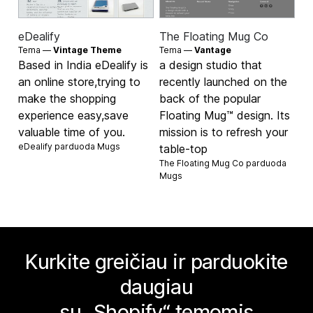
eDealify
The Floating Mug Co
Tema —
Vintage Theme
Tema —
Vantage
Based in India eDealify is
a design studio that
an online store,trying to
recently launched on the
make the shopping
back of the popular
experience easy,save
Floating Mug™ design. Its
valuable time of you.
mission is to refresh your
eDealify parduoda
Mugs
table-top
The Floating Mug Co parduoda
Mugs
Kurkite greičiau ir parduokite
daugiau
su „Shopify“ temomis