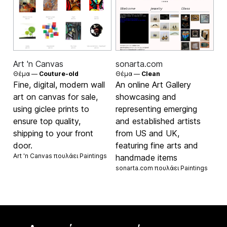
Art 'n Canvas
sonarta.com
Θέμα —
Couture-old
Θέμα —
Clean
Fine, digital, modern wall
An online Art Gallery
art on canvas for sale,
showcasing and
using giclee prints to
representing emerging
ensure top quality,
and established artists
shipping to your front
from US and UK,
door.
featuring fine arts and
Art 'n Canvas πουλάει
Paintings
handmade items
sonarta.com πουλάει
Paintings