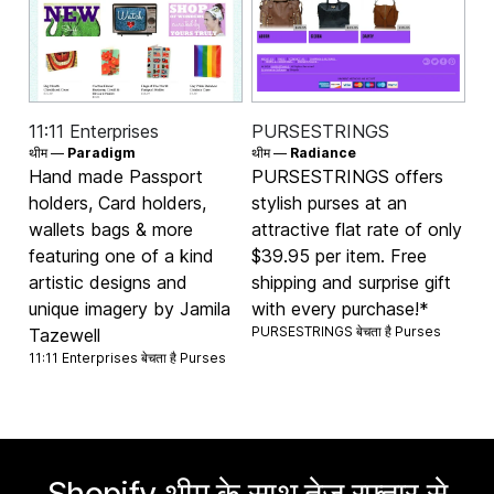
11:11 Enterprises
PURSESTRINGS
थीम —
Paradigm
थीम —
Radiance
Hand made Passport
PURSESTRINGS offers
holders, Card holders,
stylish purses at an
wallets bags & more
attractive flat rate of only
featuring one of a kind
$39.95 per item. Free
artistic designs and
shipping and surprise gift
unique imagery by Jamila
with every purchase!*
PURSESTRINGS बेचता है
Purses
Tazewell
11:11 Enterprises बेचता है
Purses
Shopify थीम के साथ तेज़ रफ़्तार से