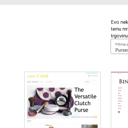
Evo neko
temu mre
trgovinu
Filtriraj 