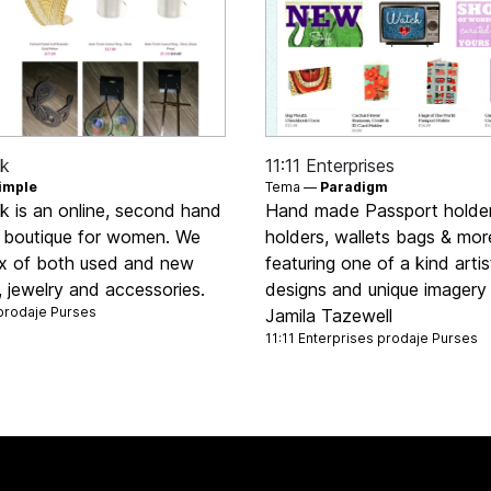
nk
11:11 Enterprises
imple
Tema —
Paradigm
k is an online, second hand
Hand made Passport holder
g boutique for women. We
holders, wallets bags & mor
mix of both used and new
featuring one of a kind artis
, jewelry and accessories.
designs and unique imagery
 prodaje
Purses
Jamila Tazewell
11:11 Enterprises prodaje
Purses