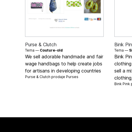
Purse & Clutch
Bink Pi
Tema —
Couture-old
Tema —
S
We sell adorable handmade and fair
Bink Pin
wage handbags to help create jobs
clothin
for artisans in developing countries
sell a 
Purse & Clutch prodaje
Purses
clothing
Bink Pink