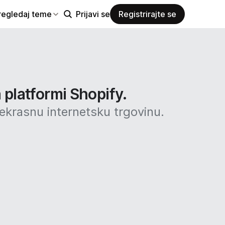
regledaj teme
Prijavi se
Registrirajte se
 platformi Shopify.
rekrasnu internetsku trgovinu.