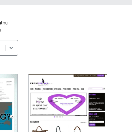
ntnu
u