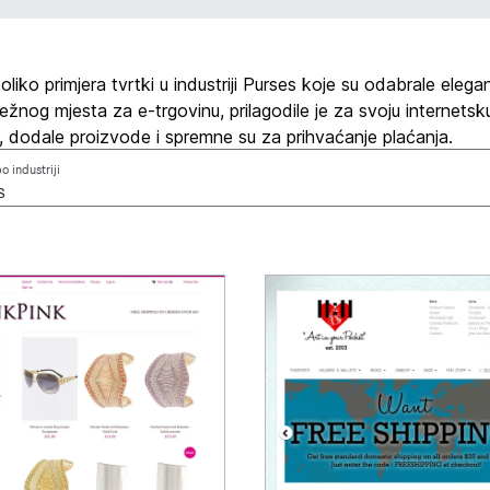
liko primjera tvrtki u industriji Purses koje su odabrale elega
žnog mjesta za e-trgovinu, prilagodile je za svoju internetsk
, dodale proizvode i spremne su za prihvaćanje plaćanja.
po industriji