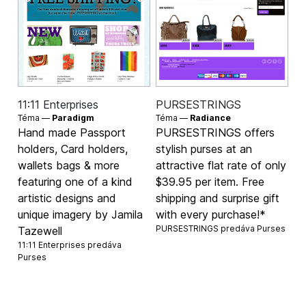
11:11 Enterprises
PURSESTRINGS
Téma —
Paradigm
Téma —
Radiance
Hand made Passport
PURSESTRINGS offers
holders, Card holders,
stylish purses at an
wallets bags & more
attractive flat rate of only
featuring one of a kind
$39.95 per item. Free
artistic designs and
shipping and surprise gift
unique imagery by Jamila
with every purchase!*
PURSESTRINGS predáva
Purses
Tazewell
11:11 Enterprises predáva
Purses