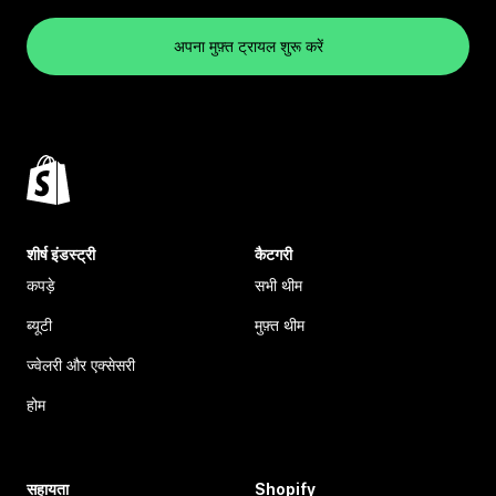
अपना मुफ़्त ट्रायल शुरू करें
शीर्ष इंडस्ट्री
कैटगरी
कपड़े
सभी थीम
ब्यूटी
मुफ़्त थीम
ज्वेलरी और एक्सेसरी
होम
सहायता
Shopify