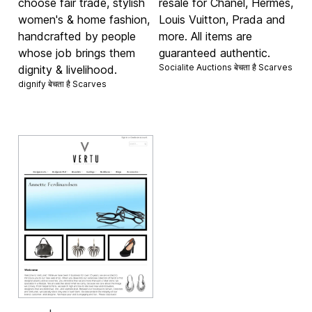
choose fair trade, stylish
resale for Chanel, Hermes,
women's & home fashion,
Louis Vuitton, Prada and
handcrafted by people
more. All items are
whose job brings them
guaranteed authentic.
Socialite Auctions बेचता है
Scarves
dignity & livelihood.
dignify बेचता है
Scarves