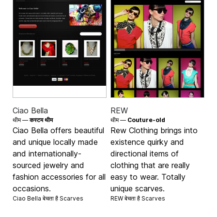
Ciao Bella
REW
थीम —
कस्टम थीम
थीम —
Couture-old
Ciao Bella offers beautiful
Rew Clothing brings into
and unique locally made
existence quirky and
and internationally-
directional items of
sourced jewelry and
clothing that are really
fashion accessories for all
easy to wear. Totally
occasions.
unique scarves.
Ciao Bella बेचता है
Scarves
REW बेचता है
Scarves