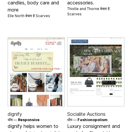
candles, body care and
accessories.
Thistle and Thorne बेचता है
more
Scarves
Elle North बेचता है
Scarves
dignify
Socialite Auctions
थीम —
Responsive
थीम —
Fashionopolism
dignify helps women to
Luxury consignment and