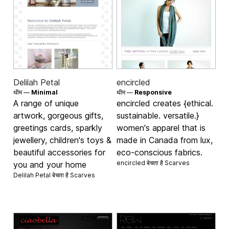
Delilah Petal
encircled
थीम —
Minimal
थीम —
Responsive
A range of unique
encircled creates {ethical.
artwork, gorgeous gifts,
sustainable. versatile.}
greetings cards, sparkly
women's apparel that is
jewellery, children's toys &
made in Canada from lux,
beautiful accessories for
eco-conscious fabrics.
encircled बेचता है
Scarves
you and your home
Delilah Petal बेचता है
Scarves