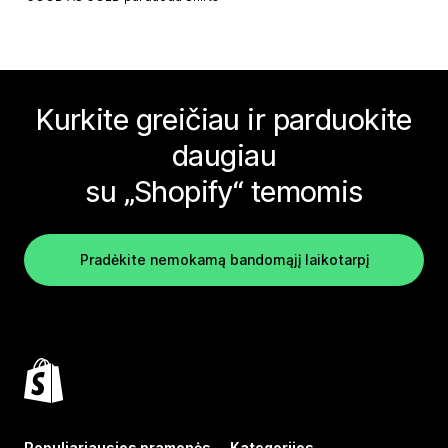
Kurkite greičiau ir parduokite
daugiau
su „Shopify“ temomis
Pradėkite nemokamą bandomąjį laikotarpį
Populiariausios pramonės
Kategorijos