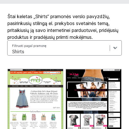
Štai keletas „Shirts“ pramonės verslo pavyzdžių,
pasirinkusių stilingą el. prekybos svetainės temą,
pritaikiusių ją savo internetinei parduotuvei, pridėjusių
produktus ir pradėjusių priimti mokėjimus.
Filtruoti pagal pramonę