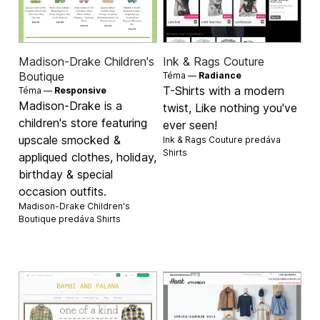
Madison-Drake Children's
Ink & Rags Couture
Boutique
Téma —
Radiance
T-Shirts with a modern
Téma —
Responsive
Madison-Drake is a
twist, Like nothing you've
children's store featuring
ever seen!
upscale smocked &
Ink & Rags Couture predáva
Shirts
appliqued clothes, holiday,
birthday & special
occasion outfits.
Madison-Drake Children's
Boutique predáva
Shirts