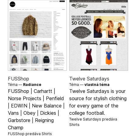
FUSShop
Twelve Saturdays
Téma —
Radiance
Téma —
vlastná téma
FUSShop | Carhartt |
Twelve Saturdays is your
Norse Projects | Penfield
source for stylish clothing
| EDWIN | New Balance |
for every game of the
Vans | Obey | Dickies |
college football.
Twelve Saturdays predáva
Garbstore | Reigning
Shirts
Champ
FUSShop predáva
Shirts