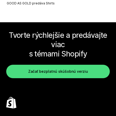
GOOD AS GOLD predáva
Shirts
Tvorte rýchlejšie a predávajte
viac
s témami Shopify
Začať bezplatnú skúšobnú verziu