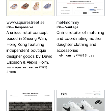
www.squarestreet.se
meNmommy
थीम —
Responsive
थीम —
Vantage
A unique retail concept
Online retailer of matching
based in Sheung Wan,
and coordinating mother
Hong Kong featuring
daughter clothing and
independent boutique
accessories
meNmommy बेचता है
Shoes
designer goods by David
Ericsson & Alexis Holm.
www.squarestreet.se बेचता है
Shoes