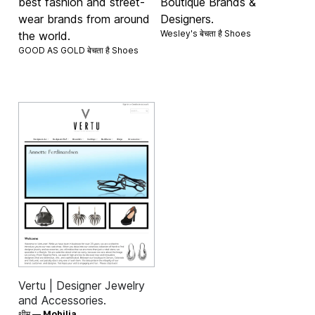
best fashion and street-
Boutique Brands &
wear brands from around
Designers.
Wesley's बेचता है
Shoes
the world.
GOOD AS GOLD बेचता है
Shoes
Vertu | Designer Jewelry
and Accessories.
थीम —
Mobilia