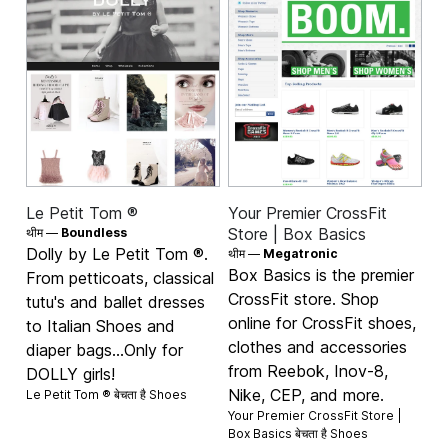
Le Petit Tom ®
Your Premier CrossFit
Store | Box Basics
थीम —
Boundless
Dolly by Le Petit Tom ®.
थीम —
Megatronic
Box Basics is the premier
From petticoats, classical
CrossFit store. Shop
tutu's and ballet dresses
online for CrossFit shoes,
to Italian Shoes and
clothes and accessories
diaper bags...Only for
from Reebok, Inov-8,
DOLLY girls!
Nike, CEP, and more.
Le Petit Tom ® बेचता है
Shoes
Your Premier CrossFit Store |
Box Basics बेचता है
Shoes