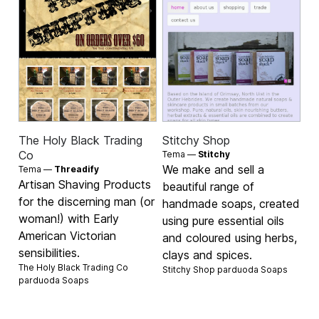
The Holy Black Trading
Stitchy Shop
Co
Tema —
Stitchy
We make and sell a
Tema —
Threadify
Artisan Shaving Products
beautiful range of
for the discerning man (or
handmade soaps, created
woman!) with Early
using pure essential oils
American Victorian
and coloured using herbs,
sensibilities.
clays and spices.
The Holy Black Trading Co
Stitchy Shop parduoda
Soaps
parduoda
Soaps