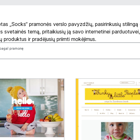
etas „Socks“ pramonės verslo pavyzdžių, pasirinkusių stilingą 
 svetainės temą, pritaikiusių ją savo internetinei parduotuvei,
ių produktus ir pradėjusių priimti mokėjimus.
i pagal pramonę