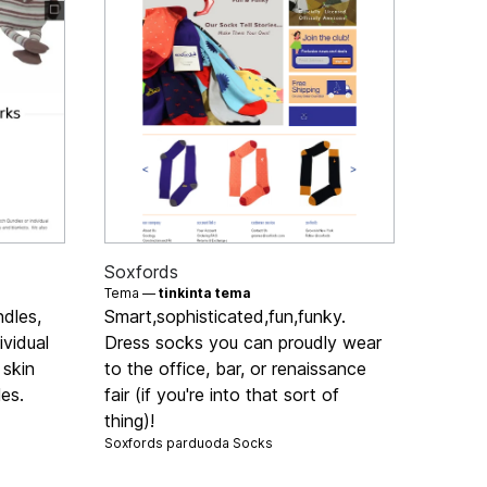
Soxfords
Tema —
tinkinta tema
ndles,
Smart,sophisticated,fun,funky.
vidual
Dress socks you can proudly wear
 skin
to the office, bar, or renaissance
es.
fair (if you're into that sort of
thing)!
Soxfords parduoda
Socks