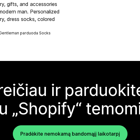
ry, gifts, and accessories
 modern man. Personalized
ry, dress socks, colored
 Gentleman parduoda
Socks
reičiau ir parduoki
u „Shopify“ temom
Pradėkite nemokamą bandomąjį laikotarpį