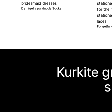
bridesmaid dresses
statione
Demigella parduoda
Socks
for the
statione
laces.
Forgetful
Kurkite g
s