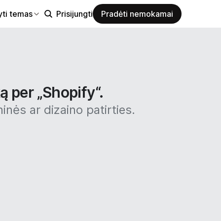
yti temas
Prisijungti
Pradėti nemokamai
ą per „Shopify“.
inės ar dizaino patirties.