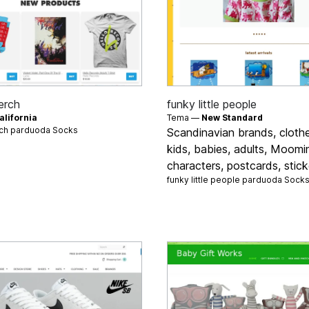
erch
funky little people
alifornia
Tema —
New Standard
rch parduoda
Socks
Scandinavian brands, clothe
kids, babies, adults, Moomi
characters, postcards, stick
funky little people parduoda
Sock