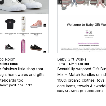
od Room
Baby Gift Works
inkinta tema
Tema —
Limitless-old
 fabulous little shop that
Beautifully wrapped Gift Bu
sign, homewares and gifts
Mix + Match Bundles or indi
teboards too!
100% organic clothes, toys,
 Room parduoda
Socks
care items, towels & swaddl
Baby Gift Works parduoda
Socks