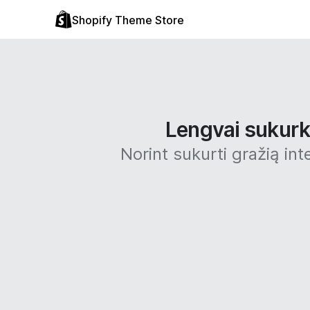
Shopify Theme Store
Lengvai sukurki
Norint sukurti gražią int