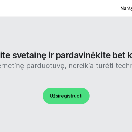
Narš
te svetainę ir pardavinėkite bet k
ernetinę parduotuvę, nereikia turėti techn
Užsiregistruoti