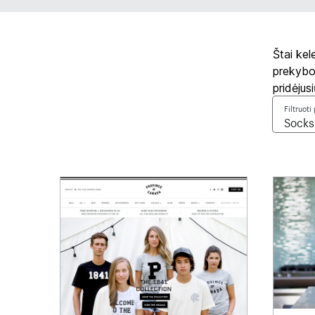
Štai kel
prekybos
pridėjus
Filtruot