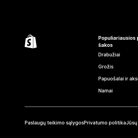
Populiariausios
šakos
Drabužiai
Grožis
Papuošalai ir ak
Namai
Paslaugų teikimo sąlygos
Privatumo politika
Jūsų