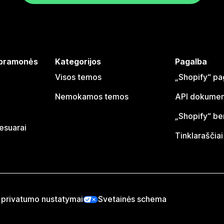
 pramonės
Kategorijos
Pagalba
Visos temos
„Shopify“ pa
Nemokamos temos
API dokumen
„Shopify“ b
sesuarai
Tinklaraščiai
 privatumo nustatymai
Svetainės schema