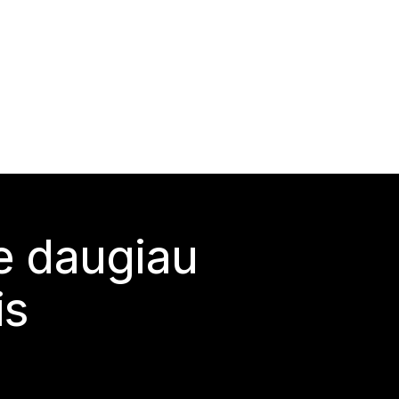
te daugiau
is