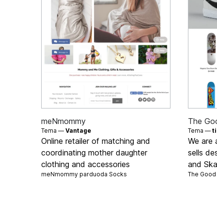
meNmommy
The Go
Tema —
Vantage
Tema —
t
Online retailer of matching and
We are a
coordinating mother daughter
sells de
clothing and accessories
and Ska
meNmommy parduoda
Socks
The Good