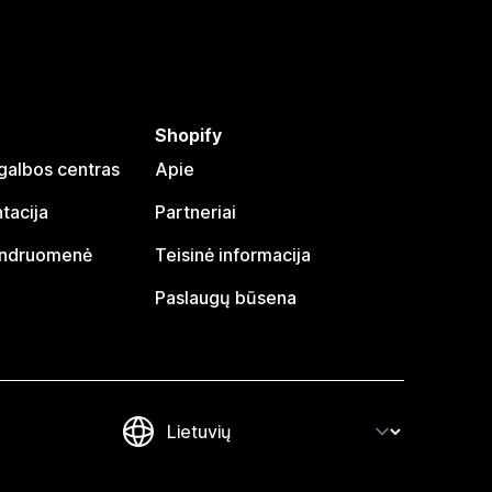
Shopify
galbos centras
Apie
tacija
Partneriai
endruomenė
Teisinė informacija
Paslaugų būsena