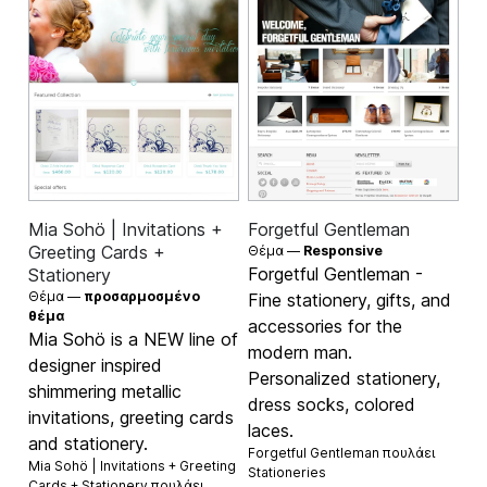
Mia Sohö | Invitations +
Forgetful Gentleman
Greeting Cards +
Θέμα —
Responsive
Forgetful Gentleman -
Stationery
Θέμα —
προσαρμοσμένο
Fine stationery, gifts, and
θέμα
accessories for the
Mia Sohö is a NEW line of
modern man.
designer inspired
Personalized stationery,
shimmering metallic
dress socks, colored
invitations, greeting cards
laces.
and stationery.
Forgetful Gentleman πουλάει
Mia Sohö | Invitations + Greeting
Stationeries
Cards + Stationery πουλάει