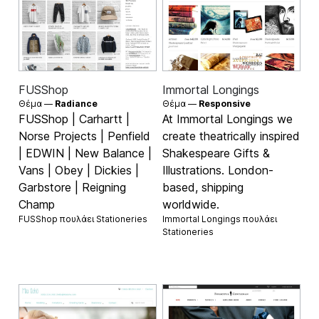
FUSShop
Immortal Longings
Θέμα —
Radiance
Θέμα —
Responsive
FUSShop | Carhartt |
At Immortal Longings we
Norse Projects | Penfield
create theatrically inspired
| EDWIN | New Balance |
Shakespeare Gifts &
Vans | Obey | Dickies |
Illustrations. London-
Garbstore | Reigning
based, shipping
Champ
worldwide.
FUSShop πουλάει
Stationeries
Immortal Longings πουλάει
Stationeries