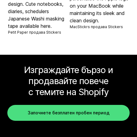
design. Cute notebooks,
on your MacBook while
diaries, schedulers
maintaining its sleek and
Japanese Washi masking
clean design.
tape available here.
MacStickrs продава
Stickers
Petit Paper продава
Stickers
Изграждайте бързо и
продавайте повече
с темите на Shopify
Започнете безплатен пробен период