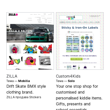
ZILLA
Custom4Kids
Тема —
Mobilia
Тема —
Solo
Drift Skate BMX style
Your one stop shop for
clothing brand.
customised and
ZILLA продава
Stickers
personalised kiddie items.
Gifts, presents and
school essentials.