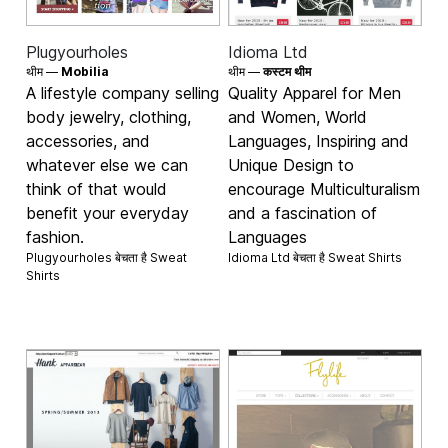
Plugyourholes
Idioma Ltd
थीम —
Mobilia
थीम —
कस्टम थीम
A lifestyle company selling
Quality Apparel for Men
body jewelry, clothing,
and Women, World
accessories, and
Languages, Inspiring and
whatever else we can
Unique Design to
think of that would
encourage Multiculturalism
benefit your everyday
and a fascination of
fashion.
Languages
Plugyourholes बेचता है
Sweat
Idioma Ltd बेचता है
Sweat Shirts
Shirts