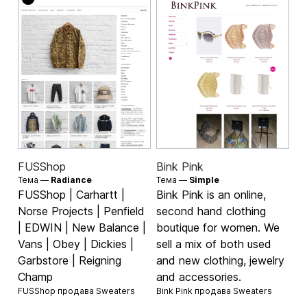
FUSShop
Bink Pink
Тема —
Radiance
Тема —
Simple
FUSShop | Carhartt |
Bink Pink is an online,
Norse Projects | Penfield
second hand clothing
| EDWIN | New Balance |
boutique for women. We
Vans | Obey | Dickies |
sell a mix of both used
Garbstore | Reigning
and new clothing, jewelry
Champ
and accessories.
FUSShop продава
Sweaters
Bink Pink продава
Sweaters