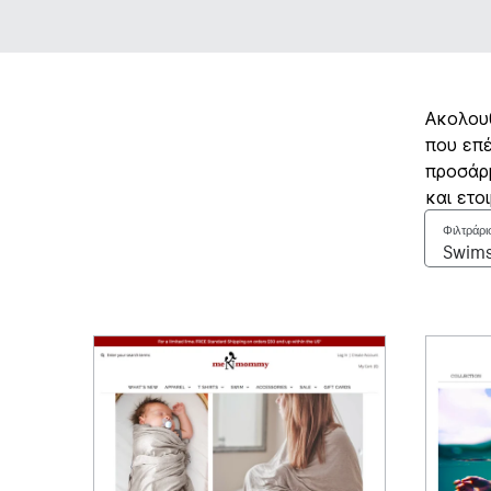
Ακολουθ
που επέ
προσάρμ
και ετο
Φιλτράρι