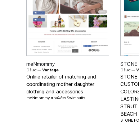
meNmommy
STONE
Θέμα —
Vantage
Θέμα —
V
Online retailer of matching and
STONE 
coordinating mother daughter
CUSTO
clothing and accessories
COLORS
meNmommy πουλάει
Swimsuits
LASTIN
STRUT
BEACH
STONE FO