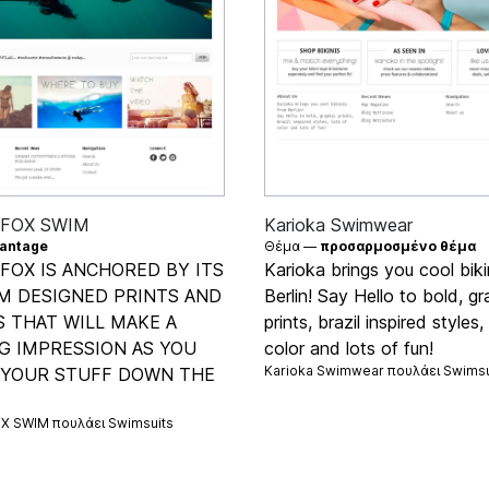
 FOX SWIM
Karioka Swimwear
antage
Θέμα —
προσαρμοσμένο θέμα
FOX IS ANCHORED BY ITS
Karioka brings you cool biki
M DESIGNED PRINTS AND
Berlin! Say Hello to bold, gr
 THAT WILL MAKE A
prints, brazil inspired styles,
G IMPRESSION AS YOU
color and lots of fun!
Karioka Swimwear πουλάει
Swimsu
 YOUR STUFF DOWN THE
X SWIM πουλάει
Swimsuits