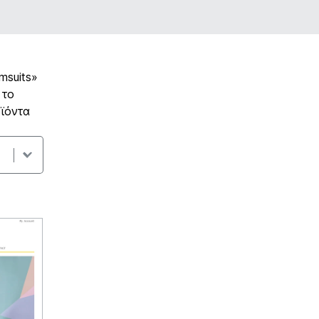
msuits»
 το
ϊόντα