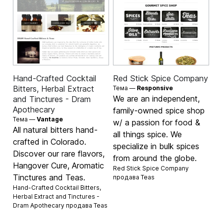
Hand-Crafted Cocktail
Red Stick Spice Company
Bitters, Herbal Extract
Тема —
Responsive
We are an independent,
and Tinctures - Dram
Apothecary
family-owned spice shop
Тема —
Vantage
w/ a passion for food &
All natural bitters hand-
all things spice. We
crafted in Colorado.
specialize in bulk spices
Discover our rare flavors,
from around the globe.
Hangover Cure, Aromatic
Red Stick Spice Company
Tinctures and Teas.
продава
Teas
Hand-Crafted Cocktail Bitters,
Herbal Extract and Tinctures -
Dram Apothecary продава
Teas