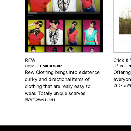
REW
Crick &
Θέμα —
Couture-old
Θέμα —
N
Rew Clothing brings into existence
Offering
quirky and directional items of
everyone
Crick & W
clothing that are really easy to
wear. Totally unique scarves.
REW πουλάει
Ties