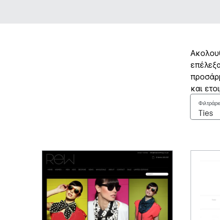
Ακολουθ
επέλεξα
προσάρμ
και ετο
Φιλτράρι