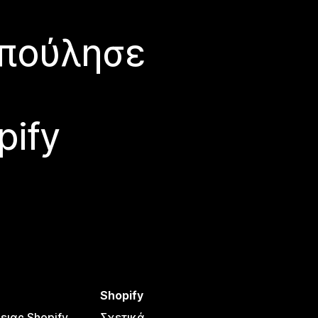
 πούλησε
pify
Shopify
ειας Shopify
Σχετικά