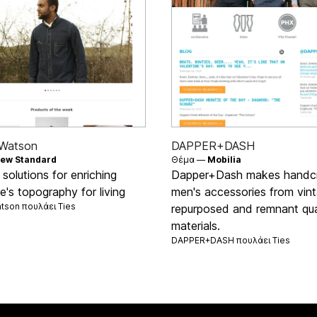
 Watson
DAPPER+DASH
ew Standard
Θέμα —
Mobilia
 solutions for enriching
Dapper+Dash makes handc
's topography for living
men's accessories from vint
atson πουλάει
Ties
repurposed and remnant qua
materials.
DAPPER+DASH πουλάει
Ties