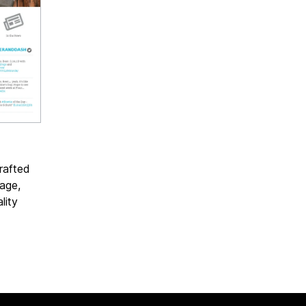
rafted
age,
lity