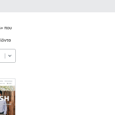
s» που
ϊόντα