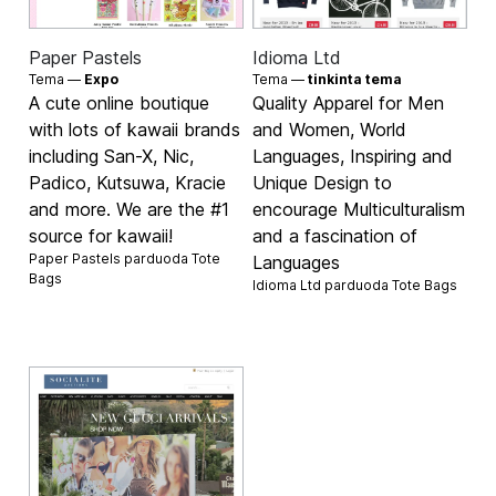
Paper Pastels
Idioma Ltd
Tema —
Expo
Tema —
tinkinta tema
A cute online boutique
Quality Apparel for Men
with lots of kawaii brands
and Women, World
including San-X, Nic,
Languages, Inspiring and
Padico, Kutsuwa, Kracie
Unique Design to
and more. We are the #1
encourage Multiculturalism
source for kawaii!
and a fascination of
Paper Pastels parduoda
Tote
Languages
Bags
Idioma Ltd parduoda
Tote Bags