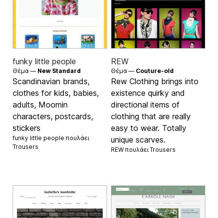
funky little people
REW
Θέμα —
New Standard
Θέμα —
Couture-old
Scandinavian brands,
Rew Clothing brings into
clothes for kids, babies,
existence quirky and
adults, Moomin
directional items of
characters, postcards,
clothing that are really
stickers
easy to wear. Totally
funky little people πουλάει
unique scarves.
Trousers
REW πουλάει
Trousers