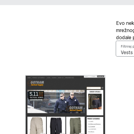
Evo neko
mrežnog 
dodale p
Filtriraj 