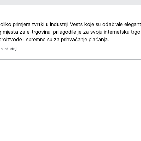
liko primjera tvrtki u industriji Vests koje su odabrale elega
mjesta za e-trgovinu, prilagodile je za svoju internetsku trgo
roizvode i spremne su za prihvaćanje plaćanja.
po industriji