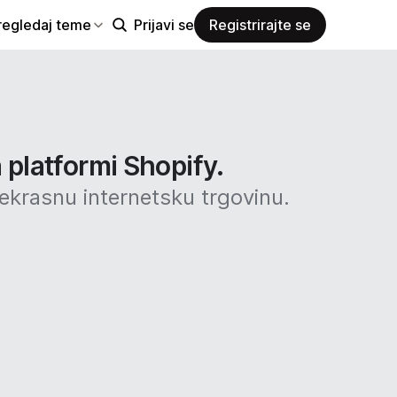
regledaj teme
Prijavi se
Registrirajte se
 platformi Shopify.
rekrasnu internetsku trgovinu.