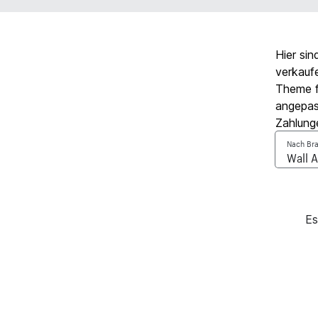
Hier sin
verkauf
Theme f
angepas
Zahlung
Nach Bra
Es