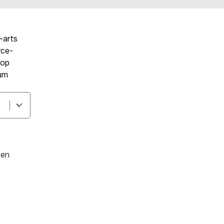
-arts
rce-
hop
 um
den