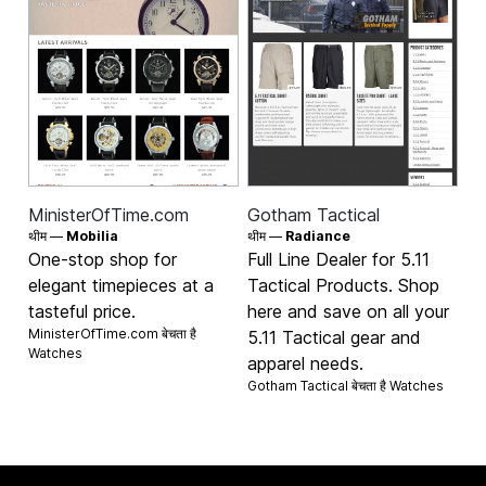
MinisterOfTime.com
Gotham Tactical
थीम —
Mobilia
थीम —
Radiance
One-stop shop for
Full Line Dealer for 5.11
elegant timepieces at a
Tactical Products. Shop
tasteful price.
here and save on all your
MinisterOfTime.com बेचता है
5.11 Tactical gear and
Watches
apparel needs.
Gotham Tactical बेचता है
Watches