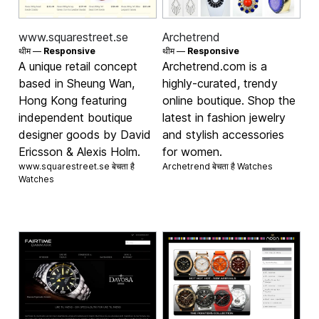
www.squarestreet.se
Archetrend
थीम —
Responsive
थीम —
Responsive
A unique retail concept
Archetrend.com is a
based in Sheung Wan,
highly-curated, trendy
Hong Kong featuring
online boutique. Shop the
independent boutique
latest in fashion jewelry
designer goods by David
and stylish accessories
Ericsson & Alexis Holm.
for women.
www.squarestreet.se बेचता है
Archetrend बेचता है
Watches
Watches