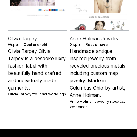
Olivia Tarpey
Anne Holman Jewelry
Θέμα —
Couture-old
Θέμα —
Responsive
Olivia Tarpey Olivia
Handmade antique
Tarpey is a bespoke luxry
inspired jewelry from
fashion label with
recycled precious metals
beautifully hand crafted
including custom map
and individually made
jewelry. Made in
garments.
Columbus Ohio by artist,
Olivia Tarpey πουλάει
Weddings
Anne Holman.
Anne Holman Jewelry πουλάει
Weddings