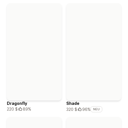
Dragonfly
Shade
220 $
89%
320 $
96%
NEU