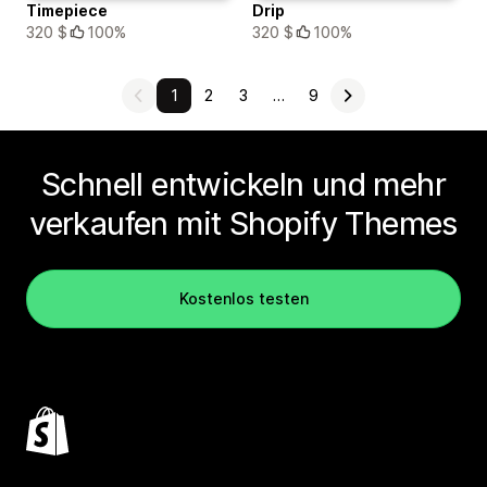
Timepiece
Drip
320 $
100%
320 $
100%
1
2
3
…
9
Schnell entwickeln und mehr
verkaufen mit Shopify Themes
Kostenlos testen