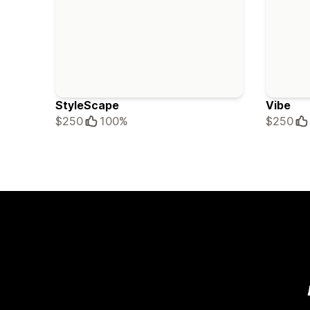
StyleScape
Vibe
$250
100%
$250