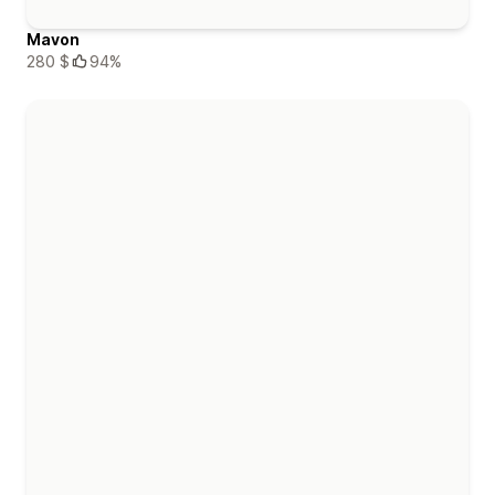
Mavon
280 $
94%