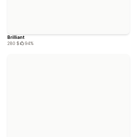
Brilliant
280 $
94%