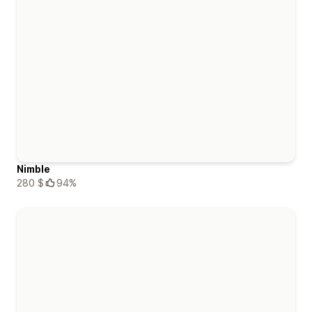
Nimble
280 $
94%