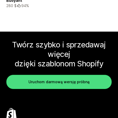
Buoyant
280 $
94%
Twórz szybko i sprzedawaj
więcej
dzięki szablonom Shopify
Uruchom darmową wersję próbną