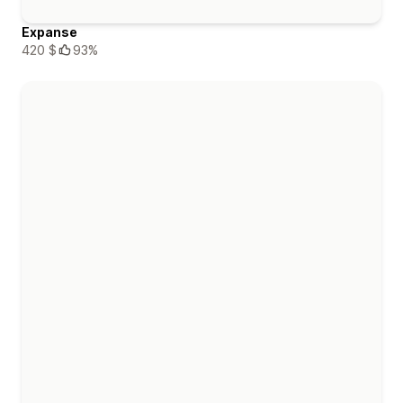
Expanse
420 $
93%