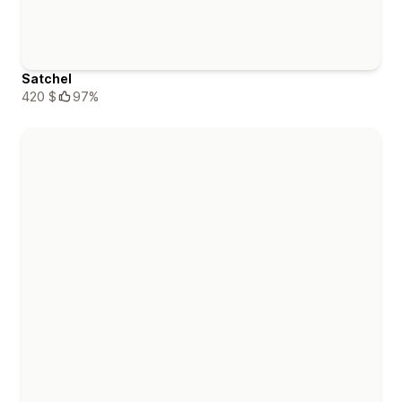
Satchel
420 $
97%