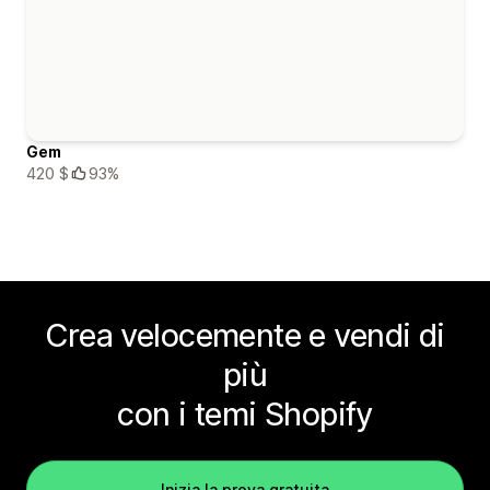
Gem
420 $
93%
Crea velocemente e vendi di
più
con i temi Shopify
Inizia la prova gratuita