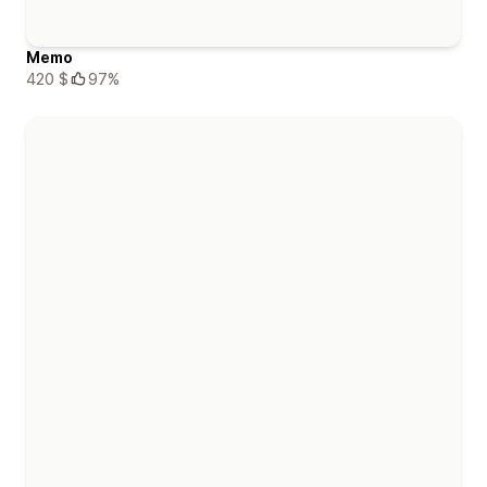
Memo
420 $
97%