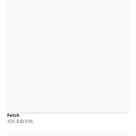
Fetch
420 $
93%