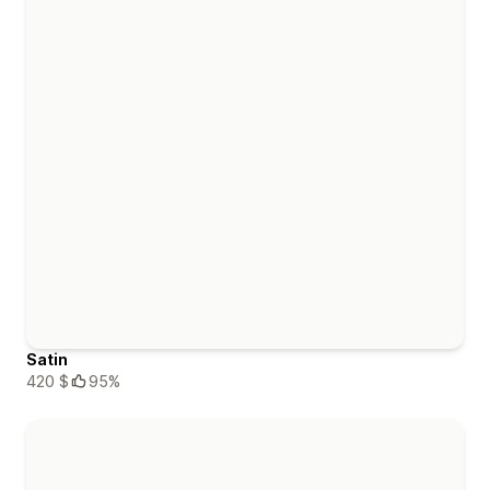
Satin
420 $
95%