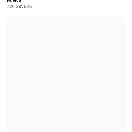
Revive
420 $
93%