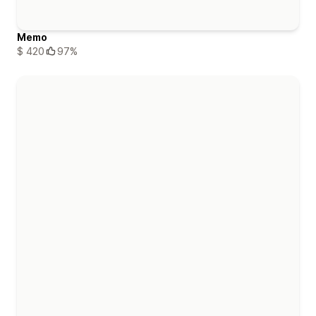
Memo
$ 420
97%