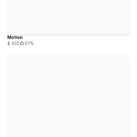
Motion
$ 420
97%