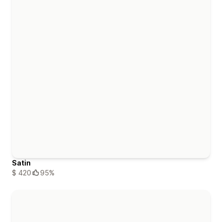
Satin
$ 420
95%