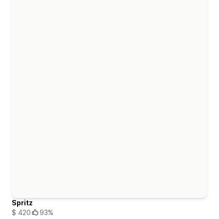
Spritz
$ 420
93%