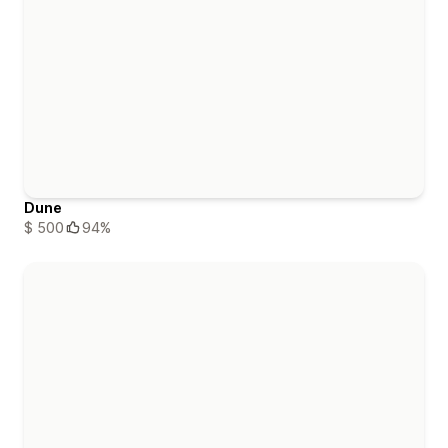
Dune
$ 500
94%