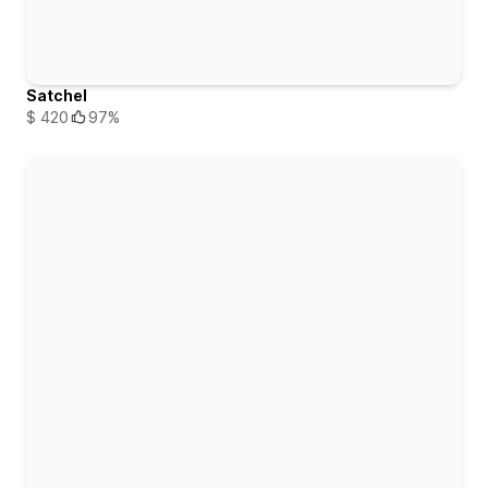
Satchel
$ 420
97%