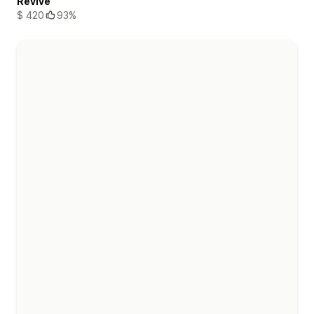
Revive
$ 420
93%