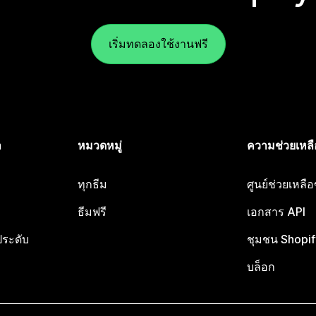
เริ่มทดลองใช้งานฟรี
ำ
หมวดหมู่
ความช่วยเหลื
ทุกธีม
ศูนย์ช่วยเหลื
ธีมฟรี
เอกสาร API
ประดับ
ชุมชน Shopif
บล็อก