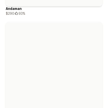
Andaman
$290
93%