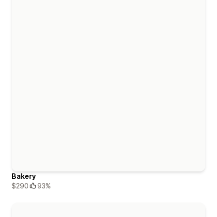
Bakery
$290
93%