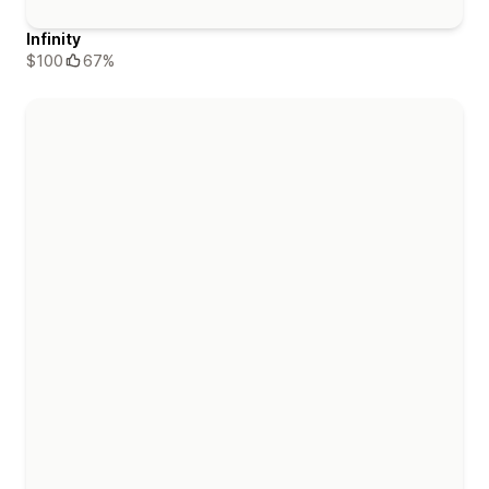
Infinity
$100
67%