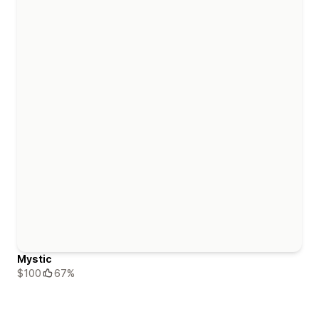
Mystic
$100
67%