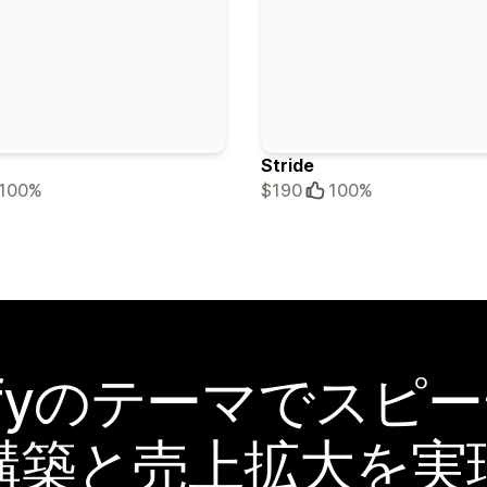
Stride
100%
$190
100%
pifyのテーマでスピ
構築と売上拡大を実