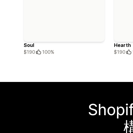
Soul
Hearth
$190
100%
$190
Sho