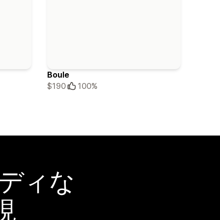
Boule
$190
100%
ーディな
現